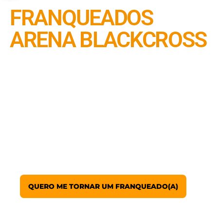
FRANQUEADOS
ARENA BLACKCROSS
Ser parte da Arena Blackcross é uma
experiência única! Ao longo do tempo,
nossos franqueados têm compartilhado
histórias incríveis sobre como a marca
transformou suas vidas e negócios. Eles
falam sobre o apoio que receberam, a
estrutura sólida da franquia e a
satisfação de fazer parte de uma
comunidade tão apaixonada e engajada.
QUERO ME TORNAR UM FRANQUEADO(A)