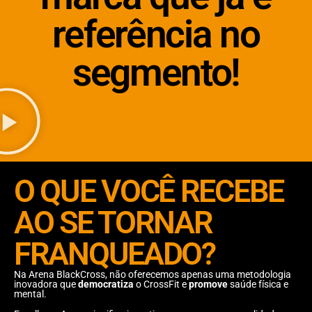
referência no
segmento!
O QUE VOCÊ RECEBE
AO SE TORNAR
FRANQUEADO?
Na Arena BlackCross, não oferecemos apenas uma metodologia
inovadora que
democratiza
o CrossFit e
promove
saúde física e
mental.