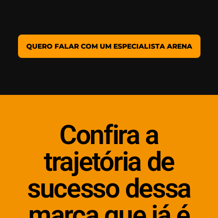
QUERO FALAR COM UM ESPECIALISTA ARENA
Confira a
trajetória de
sucesso dessa
marca que já é